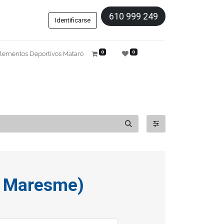
610 999 249
Identificarse
0
0
lementos Deportivos Mataró
El Maresme)