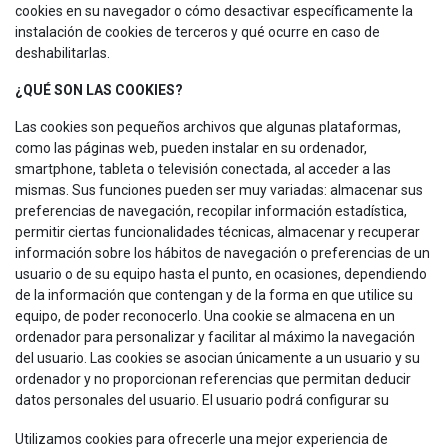
cookies en su navegador o cómo desactivar específicamente la
instalación de cookies de terceros y qué ocurre en caso de
deshabilitarlas.
¿QUÉ SON LAS COOKIES?
Las cookies son pequeños archivos que algunas plataformas,
como las páginas web, pueden instalar en su ordenador,
smartphone, tableta o televisión conectada, al acceder a las
mismas. Sus funciones pueden ser muy variadas: almacenar sus
preferencias de navegación, recopilar información estadística,
permitir ciertas funcionalidades técnicas, almacenar y recuperar
información sobre los hábitos de navegación o preferencias de un
usuario o de su equipo hasta el punto, en ocasiones, dependiendo
de la información que contengan y de la forma en que utilice su
equipo, de poder reconocerlo. Una cookie se almacena en un
ordenador para personalizar y facilitar al máximo la navegación
del usuario. Las cookies se asocian únicamente a un usuario y su
ordenador y no proporcionan referencias que permitan deducir
datos personales del usuario. El usuario podrá configurar su
navegador para que notifique o rechace la instalación de las
Utilizamos cookies para ofrecerle una mejor experiencia de
cookies enviadas por el sitio web.