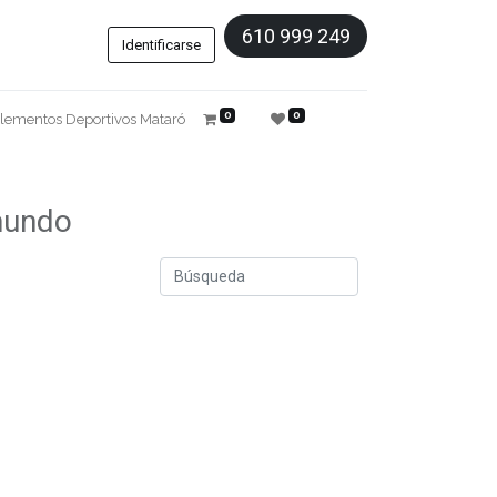
610 999 249
Identificarse
0
0
lementos Deportivos Mataró
 mundo